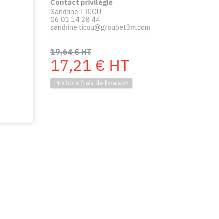
Contact privilégié
Sandrine TICOU
06 01 14 28 44
sandrine.ticou@groupet3m.com
19,64
€
HT
17,21
€
HT
Prix hors frais de livraison