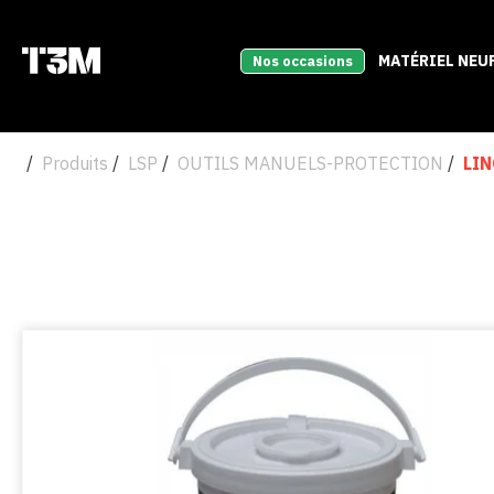
MATÉRIEL NEU
Nos occasions
Produits
LSP
OUTILS MANUELS-PROTECTION
LI