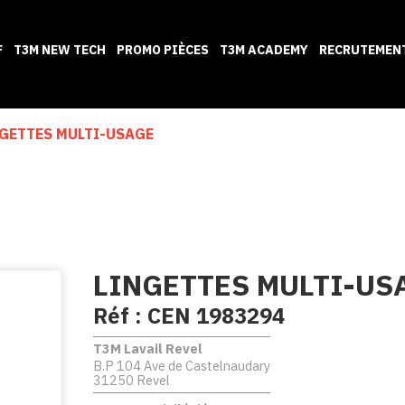
F
T3M NEW TECH
PROMO PIÈCES
T3M ACADEMY
RECRUTEMEN
NGETTES MULTI-USAGE
LINGETTES MULTI-US
Réf :
CEN 1983294
T3M Lavail Revel
B.P 104 Ave de Castelnaudary
31250 Revel