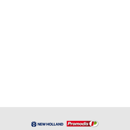
Aucun Stock
cle a cliquet 4 en 1 30x36 32x34
RÉF:
BER 184922
105,07
€
HT
Aucun Stock