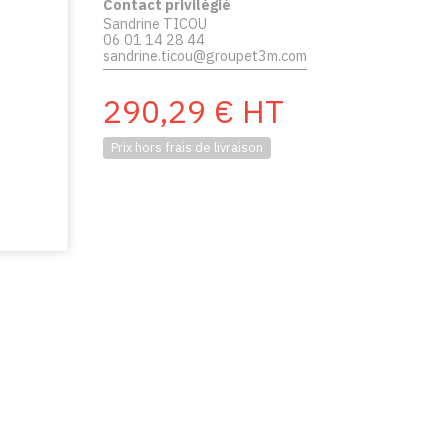
Contact privilégié
Sandrine TICOU
06 01 14 28 44
sandrine.ticou@groupet3m.com
290,29
€
HT
Prix hors frais de livraison