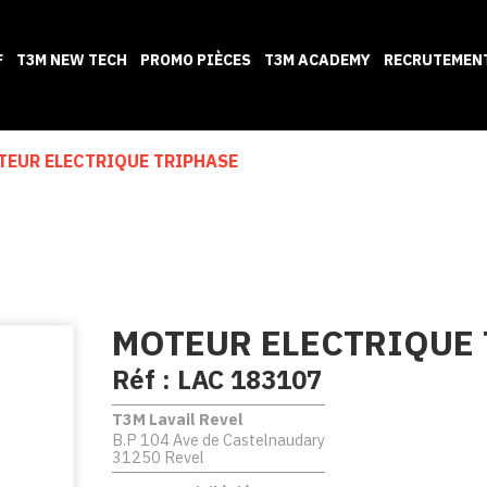
F
T3M NEW TECH
PROMO PIÈCES
T3M ACADEMY
RECRUTEMEN
TEUR ELECTRIQUE TRIPHASE
MOTEUR ELECTRIQUE 
Réf :
LAC 183107
T3M Lavail Revel
B.P 104 Ave de Castelnaudary
31250 Revel