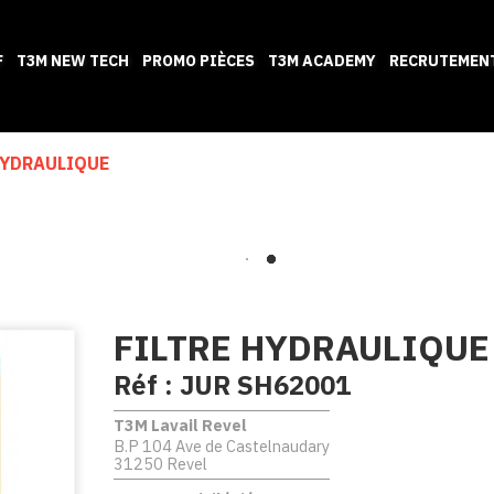
F
T3M NEW TECH
PROMO PIÈCES
T3M ACADEMY
RECRUTEMEN
HYDRAULIQUE
FILTRE HYDRAULIQUE
Réf :
JUR SH62001
T3M Lavail Revel
B.P 104 Ave de Castelnaudary
31250 Revel