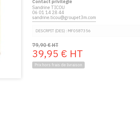
Contact privilégié
Sandrine TICOU
06 01 14 28 44
sandrine.ticou@groupet3m.com
DESCRPIT (DES) : MF0587356
79,90
€
HT
39,95
€
HT
Prix hors frais de livraison