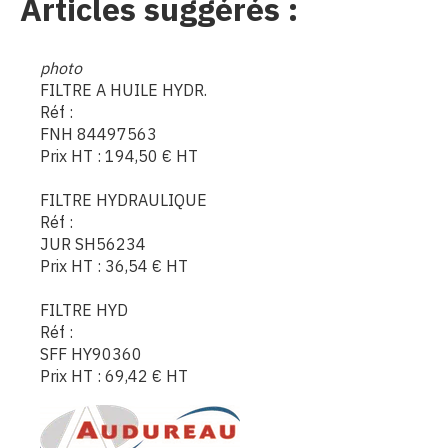
Articles suggérés :
photo
FILTRE A HUILE HYDR.
Réf :
FNH 84497563
Prix HT :
194,50
€
HT
FILTRE HYDRAULIQUE
Réf :
JUR SH56234
Prix HT :
36,54
€
HT
FILTRE HYD
Réf :
SFF HY90360
Prix HT :
69,42
€
HT