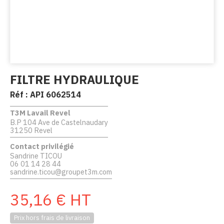
FILTRE HYDRAULIQUE
Réf :
API 6062514
T3M Lavail Revel
B.P 104 Ave de Castelnaudary
31250 Revel
Contact privilégié
Sandrine TICOU
06 01 14 28 44
sandrine.ticou@groupet3m.com
35,16
€
HT
Prix hors frais de livraison