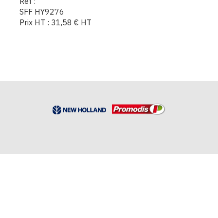
Réf :
SFF HY9276
Prix HT :
31,58
€
HT