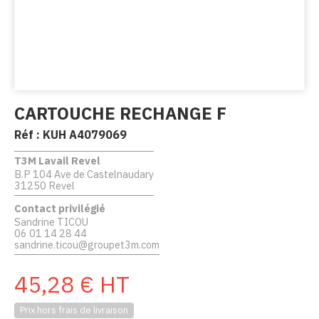
CARTOUCHE RECHANGE F
Réf :
KUH A4079069
T3M Lavail Revel
B.P 104 Ave de Castelnaudary
31250 Revel
Contact privilégié
Sandrine TICOU
06 01 14 28 44
sandrine.ticou@groupet3m.com
45,28
€
HT
Prix hors frais de livraison