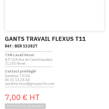
GANTS TRAVAIL FLEXUS T11
Réf :
BER 152827
T3M Lavail Revel
B.P 104 Ave de Castelnaudary
31250 Revel
Contact privilégié
Sandrine TICOU
06 01 14 28 44
sandrine.ticou@groupet3m.com
7,00
€
HT
Prix hors frais de livraison