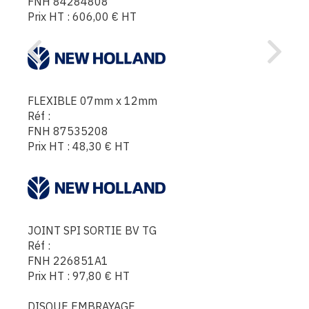
FNH 84284808
Prix HT :
606,00
€
HT
FLEXIBLE 07mm x 12mm
Réf :
FNH 87535208
Prix HT :
48,30
€
HT
JOINT SPI SORTIE BV TG
Réf :
FNH 226851A1
Prix HT :
97,80
€
HT
DISQUE EMBRAYAGE