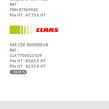
Réf :
FNH 87569042
Prix HT :
47,75
€
HT
AXE CDE INVERSEUR
Réf :
CLA 7700011529
Prix HT :
85,85
€
HT
Prix HT :
42,92
€
HT
-
50.01
%