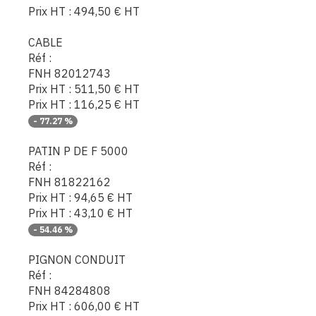
Prix HT :
494,50
€
HT
CABLE
Réf :
FNH 82012743
Prix HT :
511,50
€
HT
Prix HT :
116,25
€
HT
-
77.27
%
PATIN P DE F 5000
Réf :
FNH 81822162
Prix HT :
94,65
€
HT
Prix HT :
43,10
€
HT
-
54.46
%
PIGNON CONDUIT
Réf :
FNH 84284808
Prix HT :
606,00
€
HT