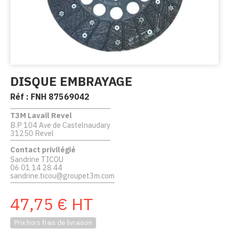
DISQUE EMBRAYAGE
Réf :
FNH 87569042
T3M Lavail Revel
B.P 104 Ave de Castelnaudary
31250 Revel
Contact privilégié
Sandrine TICOU
06 01 14 28 44
sandrine.ticou@groupet3m.com
47,75
€
HT
Prix hors frais de livraison