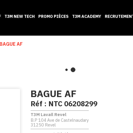
F
T3M NEW TECH
PROMO PIÈCES
T3M ACADEMY
RECRUTEMEN
BAGUE AF
BAGUE AF
Réf :
NTC 06208299
T3M Lavail Revel
B.P 104 Ave de Castelnaudary
31250 Revel