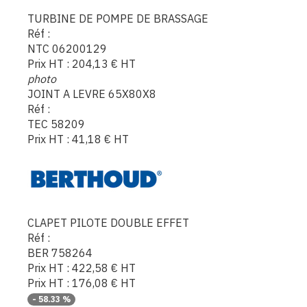
TURBINE DE POMPE DE BRASSAGE
Réf :
NTC 06200129
Prix HT :
204,13
€
HT
photo
JOINT A LEVRE 65X80X8
Réf :
TEC 58209
Prix HT :
41,18
€
HT
CLAPET PILOTE DOUBLE EFFET
Réf :
BER 758264
Prix HT :
422,58
€
HT
Prix HT :
176,08
€
HT
-
58.33
%