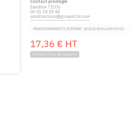
Contact privilégié
Sandrine TICOU
06 01 14 28 44
sandrine.ticou@groupet3m.com
RENSEIGNEMENTS INTERNE : BAGUE BASL68X90X10
17,36
€
HT
Prix hors frais de livraison