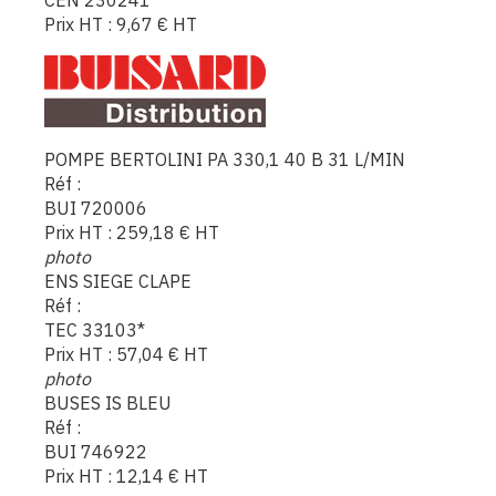
CEN 230241
Prix HT :
9,67
€
HT
POMPE BERTOLINI PA 330,1 40 B 31 L/MIN
Réf :
BUI 720006
Prix HT :
259,18
€
HT
photo
ENS SIEGE CLAPE
Réf :
TEC 33103*
Prix HT :
57,04
€
HT
photo
BUSES IS BLEU
Réf :
BUI 746922
Prix HT :
12,14
€
HT