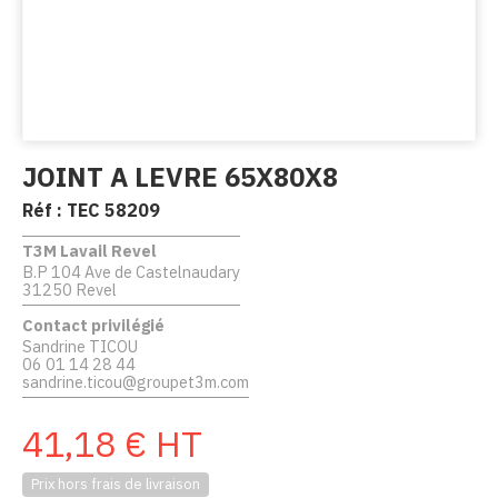
JOINT A LEVRE 65X80X8
Réf :
TEC 58209
T3M Lavail Revel
B.P 104 Ave de Castelnaudary
31250 Revel
Contact privilégié
Sandrine TICOU
06 01 14 28 44
sandrine.ticou@groupet3m.com
41,18
€
HT
Prix hors frais de livraison