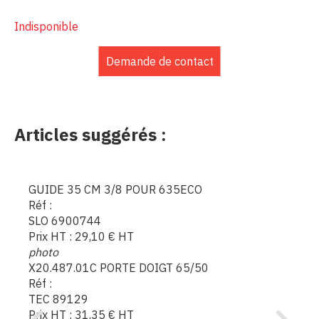
Indisponible
Demande de contact
Articles suggérés :
GUIDE 35 CM 3/8 POUR 635ECO
Réf :
SLO 6900744
Prix HT :
29,10
€
HT
photo
X20.487.01C PORTE DOIGT 65/50
Réf :
TEC 89129
Prix HT :
31,35
€
HT