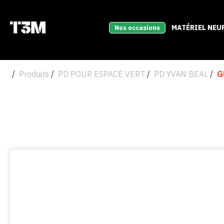
MATÉRIEL NEU
Nos occasions
Produits
PD POUR ESPACE VERT
PD YVAN BEAL
G