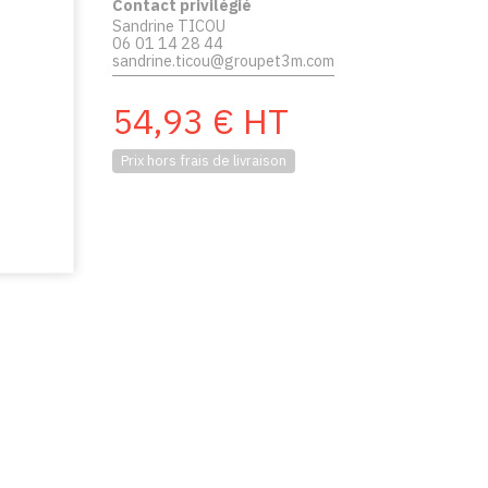
Contact privilégié
Sandrine TICOU
06 01 14 28 44
sandrine.ticou@groupet3m.com
54,93
€
HT
Prix hors frais de livraison