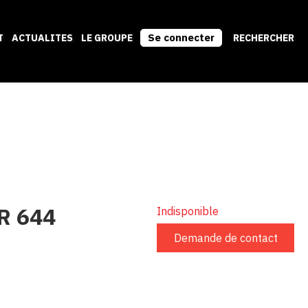
Se connecter
T
ACTUALITES
LE GROUPE
RECHERCHER
R 644
Indisponible
Demande de contact