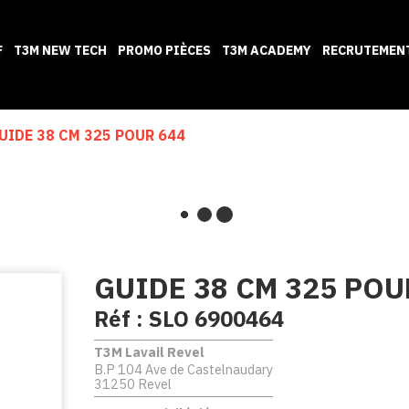
F
T3M NEW TECH
PROMO PIÈCES
T3M ACADEMY
RECRUTEMEN
UIDE 38 CM 325 POUR 644
GUIDE 38 CM 325 POU
Réf :
SLO 6900464
T3M Lavail Revel
B.P 104 Ave de Castelnaudary
31250 Revel