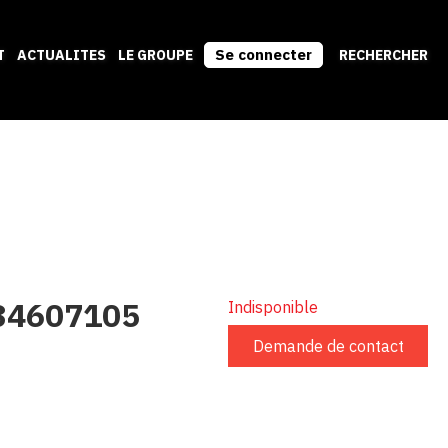
Se connecter
T
ACTUALITES
LE GROUPE
RECHERCHER
84607105
Indisponible
Demande de contact