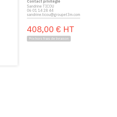
Contact privilégié
Sandrine TICOU
06 01 14 28 44
sandrine.ticou@groupet3m.com
408,00
€
HT
Prix hors frais de livraison