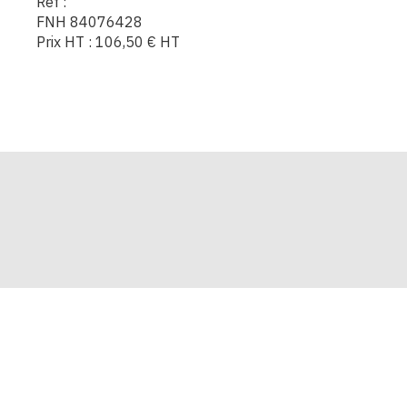
Réf :
FNH 84076428
Prix HT :
106,50
€
HT