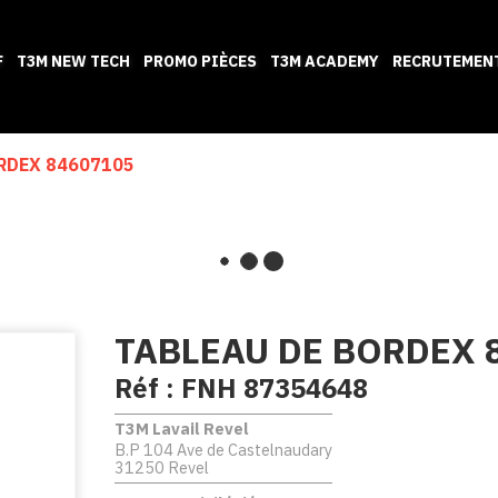
F
T3M NEW TECH
PROMO PIÈCES
T3M ACADEMY
RECRUTEMEN
RDEX 84607105
TABLEAU DE BORDEX 
Réf :
FNH 87354648
T3M Lavail Revel
B.P 104 Ave de Castelnaudary
31250 Revel