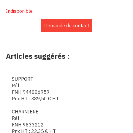
Indisponible
Demande de contact
Articles suggérés :
SUPPORT
Réf :
FNH 944006959
Prix HT :
389,50
€
HT
CHARNIERE
Réf :
FNH 9833212
Prix HT :
22,35
€
HT