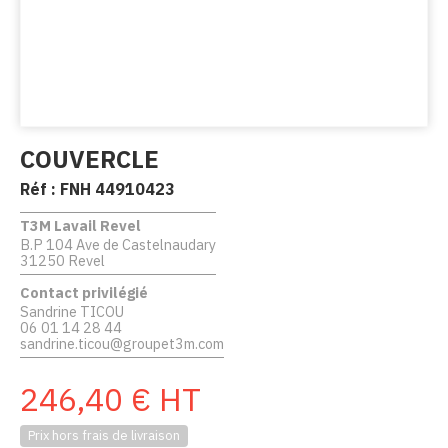
COUVERCLE
Réf :
FNH 44910423
T3M Lavail Revel
B.P 104 Ave de Castelnaudary
31250 Revel
Contact privilégié
Sandrine TICOU
06 01 14 28 44
sandrine.ticou@groupet3m.com
246,40
€
HT
Prix hors frais de livraison