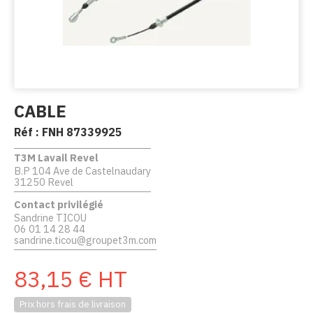
CABLE
Réf :
FNH 87339925
T3M Lavail Revel
B.P 104 Ave de Castelnaudary
31250 Revel
Contact privilégié
Sandrine TICOU
06 01 14 28 44
sandrine.ticou@groupet3m.com
83,15
€
HT
Prix hors frais de livraison