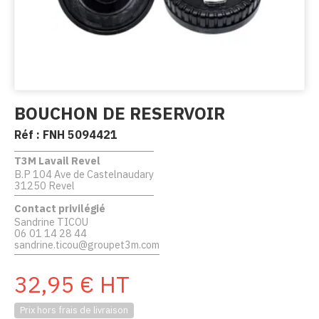
BOUCHON DE RESERVOIR
Réf :
FNH 5094421
T3M Lavail Revel
B.P 104 Ave de Castelnaudary
31250 Revel
Contact privilégié
Sandrine TICOU
06 01 14 28 44
sandrine.ticou@groupet3m.com
32,95
€
HT
Prix hors frais de livraison