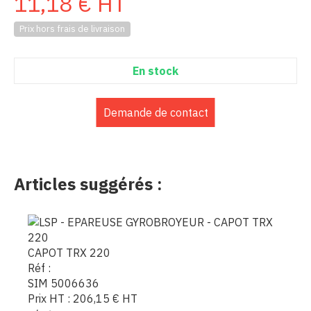
11,18
€
HT
Prix hors frais de livraison
En stock
Demande de contact
Articles suggérés :
CAPOT TRX 220
Réf :
SIM 5006636
Prix HT :
206,15
€
HT