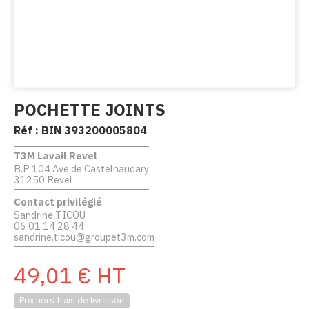
POCHETTE JOINTS
Réf :
BIN 393200005804
T3M Lavail Revel
B.P 104 Ave de Castelnaudary
31250 Revel
Contact privilégié
Sandrine TICOU
06 01 14 28 44
sandrine.ticou@groupet3m.com
49,01
€
HT
Prix hors frais de livraison