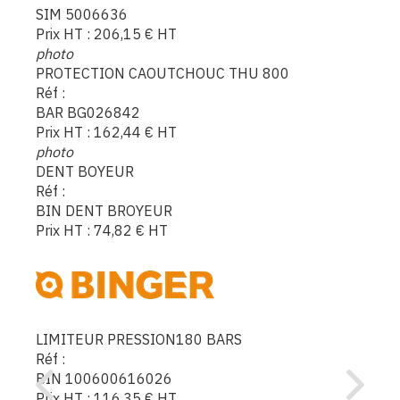
SIM 5006636
Prix HT :
206,15
€
HT
photo
PROTECTION CAOUTCHOUC THU 800
Réf :
BAR BG026842
Prix HT :
162,44
€
HT
photo
DENT BOYEUR
Réf :
BIN DENT BROYEUR
Prix HT :
74,82
€
HT
LIMITEUR PRESSION180 BARS
Réf :
BIN 100600616026
Prix HT :
116,35
€
HT