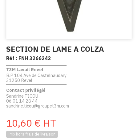
SECTION DE LAME A COLZA
Réf :
FNH 3266242
T3M Lavail Revel
B.P 104 Ave de Castelnaudary
31250 Revel
Contact privilégié
Sandrine TICOU
06 01 14 28 44
sandrine.ticou@groupet3m.com
10,60
€
HT
Prix hors frais de livraison