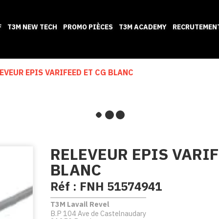
F
T3M NEW TECH
PROMO PIÈCES
T3M ACADEMY
RECRUTEMEN
EVEUR EPIS VARIFEED ET CG BLANC
RELEVEUR EPIS VARIF
BLANC
Réf :
FNH 51574941
T3M Lavail Revel
B.P 104 Ave de Castelnaudary