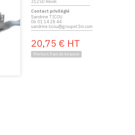
31250 Revel
Contact privilégié
Sandrine TICOU
06 01 14 28 44
sandrine.ticou@groupet3m.com
20,75
€
HT
Prix hors frais de livraison