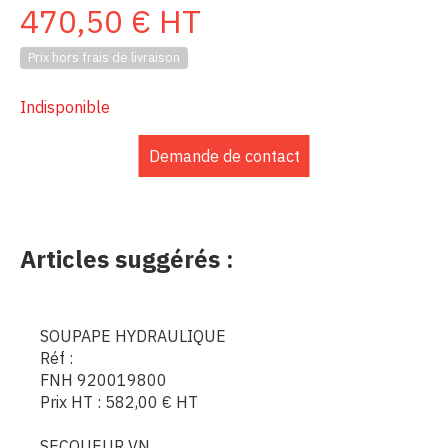
470,50
€
HT
Prix hors frais de livraison
Indisponible
Demande de contact
Articles suggérés :
SOUPAPE HYDRAULIQUE
Réf :
FNH 920019800
Prix HT :
582,00
€
HT
SECOUEUR VN