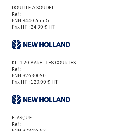
DOUILLE A SOUDER
Réf :
FNH 944026665
Prix HT :
24,30
€
HT
KIT 120 BARETTES COURTES
Réf :
FNH 87630090
Prix HT :
120,00
€
HT
FLASQUE
Réf :
FNH 82847683