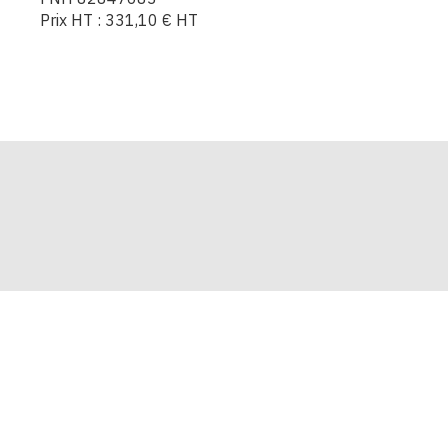
Prix HT :
331,10
€
HT