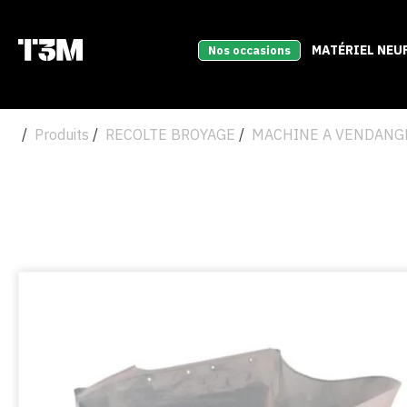
MATÉRIEL NEU
Nos occasions
Produits
RECOLTE BROYAGE
MACHINE A VENDANG