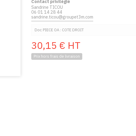
Contact privilégié
Sandrine TICOU
06 01 14 28 44
sandrine.ticou@groupet3m.com
Doc PIECE OA : COTE DROIT
30,15
€
HT
Prix hors frais de livraison