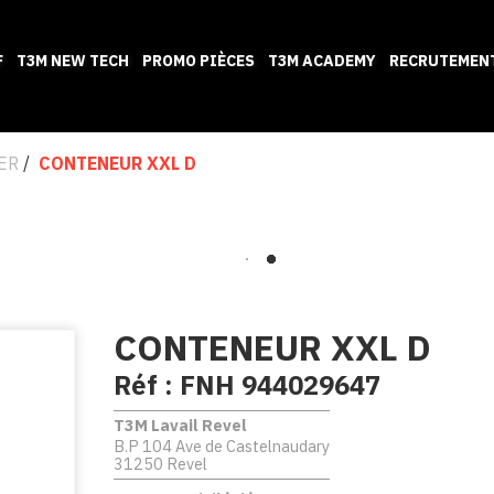
F
T3M NEW TECH
PROMO PIÈCES
T3M ACADEMY
RECRUTEMEN
ER
CONTENEUR XXL D
CONTENEUR XXL D
Réf :
FNH 944029647
T3M Lavail Revel
B.P 104 Ave de Castelnaudary
31250 Revel