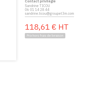
Contact privilégié
Sandrine TICOU
06 01 14 28 44
sandrine.ticou@groupet3m.com
118,61
€
HT
Prix hors frais de livraison