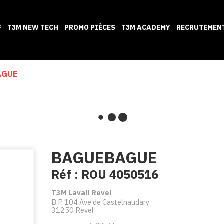
F
T3M NEW TECH
PROMO PIÈCES
T3M ACADEMY
RECRUTEMEN
AGUE
BAGUEBAGUE
Réf :
ROU 4050516
T3M Lavail Revel
B.P 104 Ave de Castelnaudary
31250 Revel