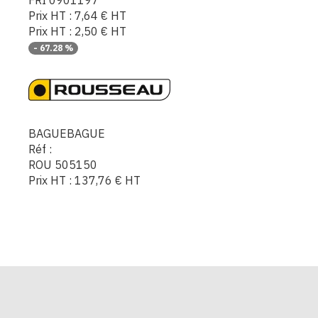
FRI 0901197
Prix HT :
7,64
€
HT
Prix HT :
2,50
€
HT
-
67.28
%
BAGUEBAGUE
Réf :
ROU 505150
Prix HT :
137,76
€
HT