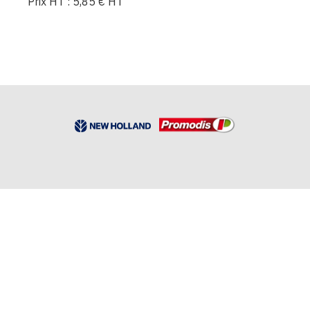
Prix HT :
5,85
€
HT