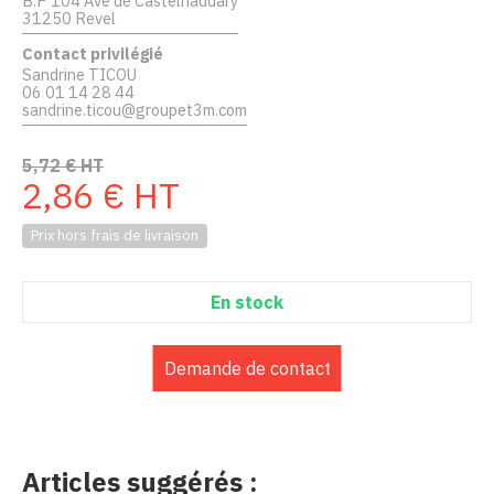
B.P 104 Ave de Castelnaudary
31250 Revel
Contact privilégié
Sandrine TICOU
06 01 14 28 44
sandrine.ticou@groupet3m.com
5,72
€
HT
2,86
€
HT
Prix hors frais de livraison
En stock
Demande de contact
Articles suggérés :