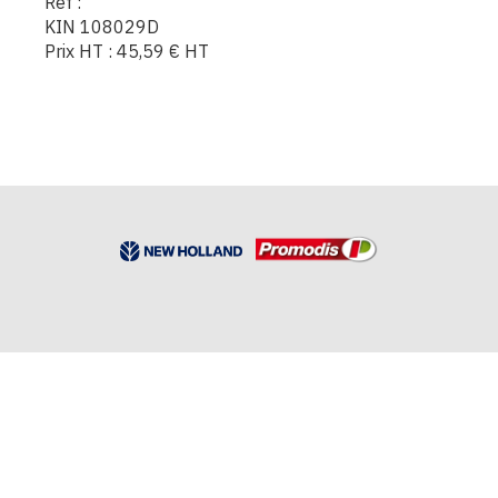
Réf :
KIN 108029D
Prix HT :
45,59
€
HT