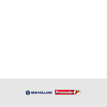
cone de roulement
RÉF:
FNH 510884
-
72.32
%
89,40
€
HT
24,75
€
HT
Aucun Stock