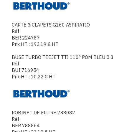
CARTE 3 CLAPETS G160 ASPIRATIO
Réf :
BER 224787
Prix HT :
193,19
€
HT
BUSE TURBO TEEJET TTI 110° POM BLEU 0.3
Réf :
BUI 716954
Prix HT :
10,22
€
HT
ROBINET DE FILTRE 788082
Réf :
BER 788864
Prix HT :
23,10
€
HT