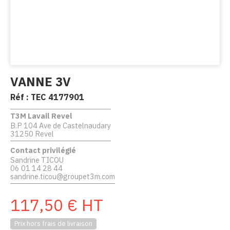
VANNE 3V
Réf :
TEC 4177901
T3M Lavail Revel
B.P 104 Ave de Castelnaudary
31250 Revel
Contact privilégié
Sandrine TICOU
06 01 14 28 44
sandrine.ticou@groupet3m.com
117,50
€
HT
Prix hors frais de livraison