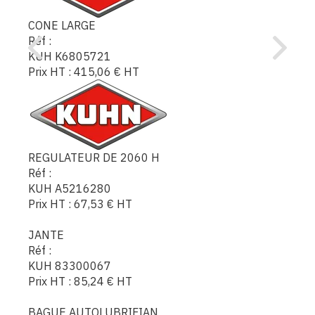
CONE LARGE
Réf :
KUH K6805721
Prix HT :
415,06
€
HT
REGULATEUR DE 2060 H
Réf :
KUH A5216280
Prix HT :
67,53
€
HT
JANTE
Réf :
KUH 83300067
Prix HT :
85,24
€
HT
BAGUE AUTOLUBRIFIAN