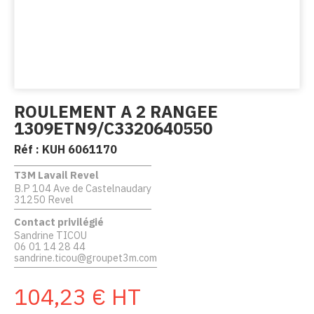
ROULEMENT A 2 RANGEE
1309ETN9/C3320640550
Réf :
KUH 6061170
T3M Lavail Revel
B.P 104 Ave de Castelnaudary
31250 Revel
Contact privilégié
Sandrine TICOU
06 01 14 28 44
sandrine.ticou@groupet3m.com
104,23
€
HT