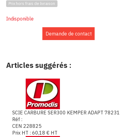
Prix hors frais de livraison
Indisponible
Demande de contact
Articles suggérés :
SCIE CARBURE SER300 KEMPER ADAPT 78231
Réf :
CEN 228825
Prix HT :
60,18
€
HT