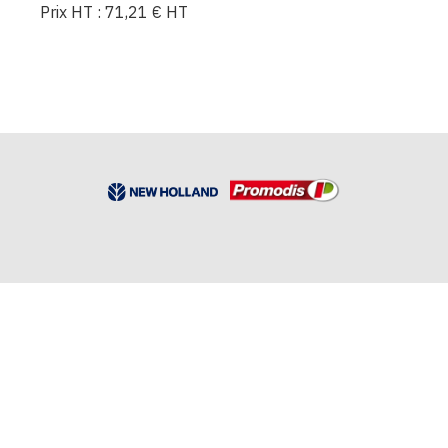
Prix HT :
71,21
€
HT