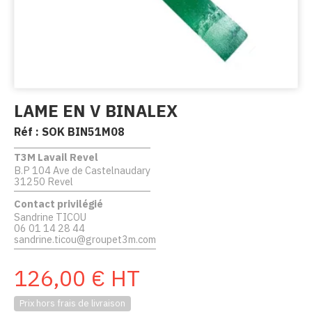
LAME EN V BINALEX
Réf :
SOK BIN51M08
T3M Lavail Revel
B.P 104 Ave de Castelnaudary
31250 Revel
Contact privilégié
Sandrine TICOU
06 01 14 28 44
sandrine.ticou@groupet3m.com
126,00
€
HT
Prix hors frais de livraison