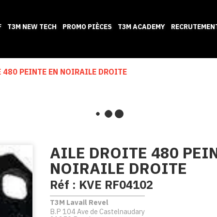
F
T3M NEW TECH
PROMO PIÈCES
T3M ACADEMY
RECRUTEMEN
E 480 PEINTE EN NOIRAILE DROITE
AILE DROITE 480 PEI
NOIRAILE DROITE
Réf :
KVE RF04102
T3M Lavail Revel
B.P 104 Ave de Castelnaudary