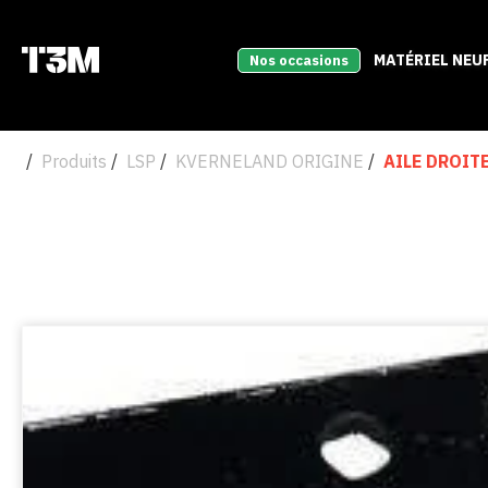
MATÉRIEL NEU
Nos occasions
Produits
LSP
KVERNELAND ORIGINE
AILE DROIT