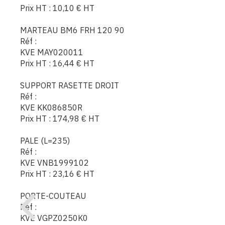
Prix HT :
10,10
€
HT
MARTEAU BM6 FRH 120 90
Réf :
KVE MAY020011
Prix HT :
16,44
€
HT
SUPPORT RASETTE DROIT
Réf :
KVE KK086850R
Prix HT :
174,98
€
HT
PALE (L=235)
Réf :
KVE VNB1999102
Prix HT :
23,16
€
HT
PORTE-COUTEAU
Réf :
KVE VGPZ0250K0