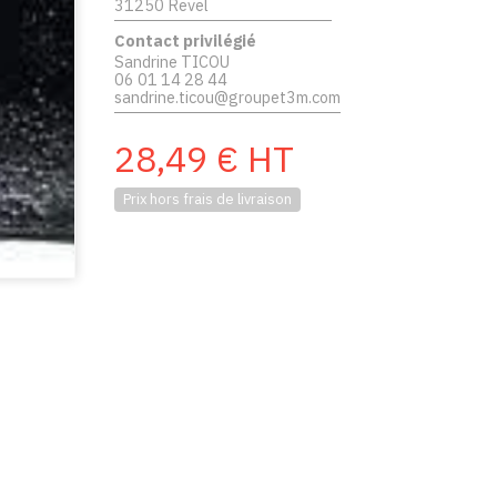
31250 Revel
Contact privilégié
Sandrine TICOU
06 01 14 28 44
sandrine.ticou@groupet3m.com
28,49
€
HT
Prix hors frais de livraison