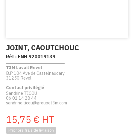
JOINT, CAOUTCHOUC
Réf :
FNH 920019139
T3M Lavail Revel
B.P 104 Ave de Castelnaudary
31250 Revel
Contact privilégié
Sandrine TICOU
06 01 14 28 44
sandrine.ticou@groupet3m.com
15,75
€
HT
Prix hors frais de livraison