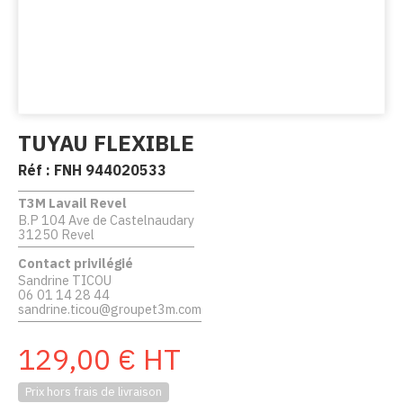
TUYAU FLEXIBLE
Réf :
FNH 944020533
T3M Lavail Revel
B.P 104 Ave de Castelnaudary
31250 Revel
Contact privilégié
Sandrine TICOU
06 01 14 28 44
sandrine.ticou@groupet3m.com
129,00
€
HT
Prix hors frais de livraison