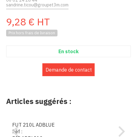
sandrine.ticou@groupet3m.com
9,28
€
HT
Prix hors frais de livraison
En stock
Demande de contact
Articles suggérés :
FUT 210L ADBLUE
Réf :