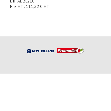
DIF ADBL210
Prix HT :
111,32
€
HT