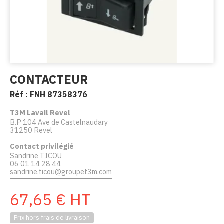
CONTACTEUR
Réf :
FNH 87358376
T3M Lavail Revel
B.P 104 Ave de Castelnaudary
31250 Revel
Contact privilégié
Sandrine TICOU
06 01 14 28 44
sandrine.ticou@groupet3m.com
67,65
€
HT
Prix hors frais de livraison