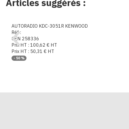
Articles suggérés :
AUTORADIO KDC-3051R KENWOOD
Réf :
CEN 258336
Prix HT :
100,62
€
HT
Prix HT :
50,31
€
HT
-
50
%