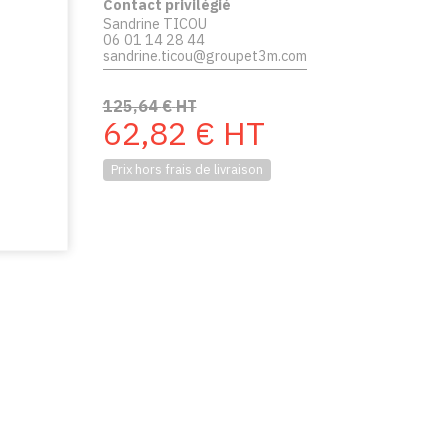
Contact privilégié
Sandrine TICOU
06 01 14 28 44
sandrine.ticou@groupet3m.com
125,64
€
HT
62,82
€
HT
Prix hors frais de livraison