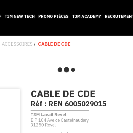
F
T3M NEW TECH
PROMO PIÈCES
T3M ACADEMY
RECRUTEMEN
 ACCESSOIRES
CABLE DE CDE
CABLE DE CDE
Réf :
REN 6005029015
T3M Lavail Revel
B.P 104 Ave de Castelnaudary
31250 Revel