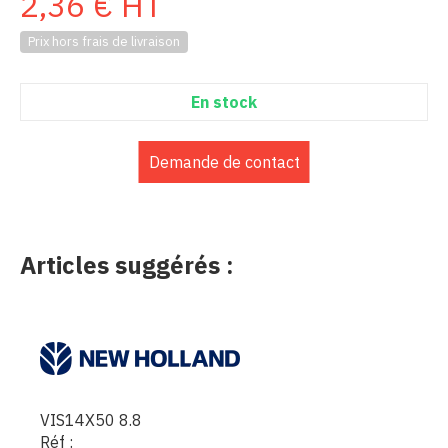
2,36
€
HT
Prix hors frais de livraison
En stock
Demande de contact
Articles suggérés :
VIS14X50 8.8
Réf :