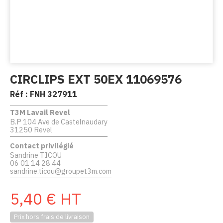
CIRCLIPS EXT 50EX 11069576
Réf :
FNH 327911
T3M Lavail Revel
B.P 104 Ave de Castelnaudary
31250 Revel
Contact privilégié
Sandrine TICOU
06 01 14 28 44
sandrine.ticou@groupet3m.com
5,40
€
HT
Prix hors frais de livraison