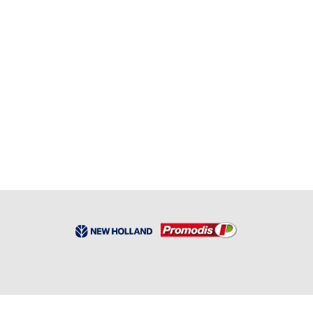
vorioprimer 10 ml
RÉF:
WUR 0890024010
16,96
€
HT
Aucun Stock