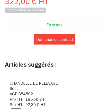
322,00
€
HT
Prix hors frais de livraison
En stock
Demande de contact
Articles suggérés :
CHANDELLE DE RELEVAGE
Réf :
AGP B54502
Prix HT :
185,60
€
HT
Prix HT :
92,80
€
HT