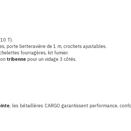
 10 T).
les, porte betteravière de 1 m, crochets ajustables.
helettes fourragères, kit fumier.
ion
tribenne
pour un vidage 3 côtés.
ointe
, les bétaillères CARGO garantissent performance, confor