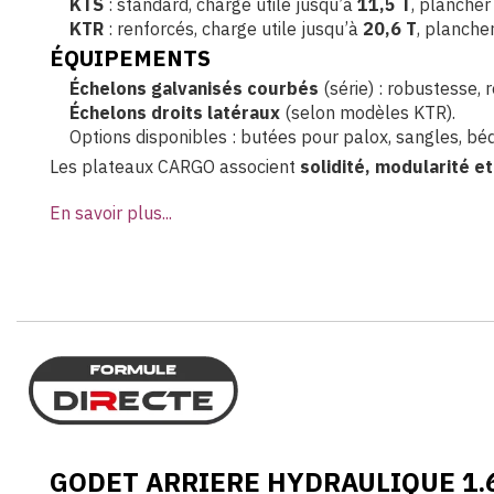
KTS
: standard, charge utile jusqu’à
11,5 T
, planche
KTR
: renforcés, charge utile jusqu’à
20,6 T
, planche
ÉQUIPEMENTS
Échelons galvanisés courbés
(série) : robustesse, 
Échelons droits latéraux
(selon modèles KTR).
Options disponibles : butées pour palox, sangles, bé
Les plateaux CARGO associent
solidité, modularité et
En savoir plus...
GODET ARRIERE HYDRAULIQUE 1.