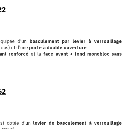
22
 équipée d’un
basculement par levier à verrouillage
rous) et d’une
porte à double ouverture
.
ant renforcé
et la
face avant + fond monobloc sans
62
 est dotée d’un
levier de basculement à verrouillage