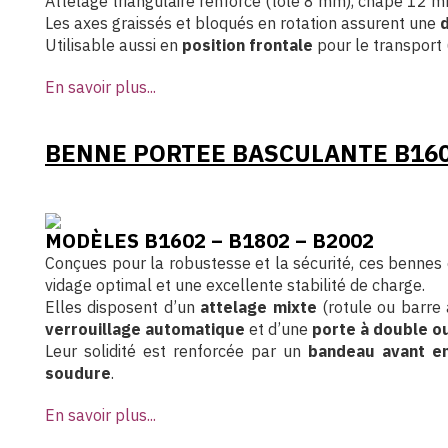
Attelage triangulaire renforcé (tôle 8 mm), chape 12 mm
Les axes graissés et bloqués en rotation assurent une
d
Utilisable aussi en
position frontale
pour le transport (
En savoir plus...
BENNE PORTEE BASCULANTE B16
MODÈLES B1602 – B1802 – B2002
Conçues pour la robustesse et la sécurité, ces bennes
vidage optimal et une excellente stabilité de charge.
Elles disposent d’un
attelage mixte
(rotule ou barre 
verrouillage automatique
et d’une
porte à double o
Leur solidité est renforcée par un
bandeau avant en
soudure
.
En savoir plus...