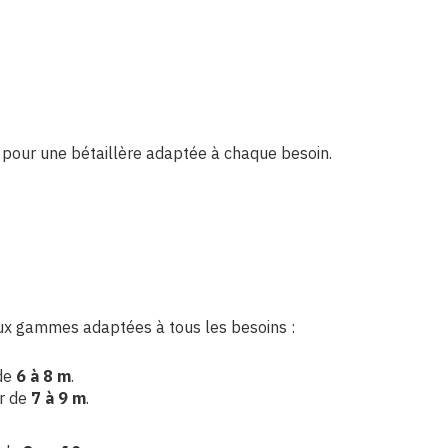
r… pour une bétaillère adaptée à chaque besoin.
ux gammes adaptées à tous les besoins :
 de
6 à 8 m
.
er de
7 à 9 m
.