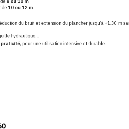
r de
8 ou 10 m
.
r de
10 ou 12 m
.
réduction du bruit et extension du plancher jusqu’à +1,30 m san
quille hydraulique…
 praticité
, pour une utilisation intensive et durable.
60