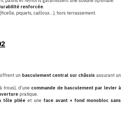
, patins et renforts garantissent une solidité optimale.
urabilité renforcée
.
ficelle, piquets, cailloux…), hors terrassement.
02
 offrent un
basculement central sur châssis
assurant un
à trous), d’une
commande de basculement par levier à
uverture
pratique.
 tôle pliée
et une
face avant + fond monobloc sans