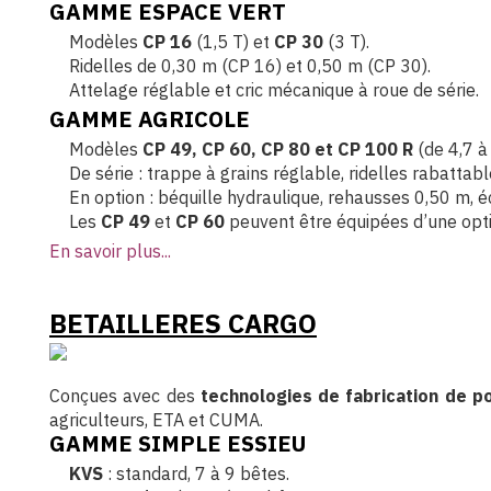
GAMME ESPACE VERT
Modèles
CP 16
(1,5 T) et
CP 30
(3 T).
Ridelles de 0,30 m (CP 16) et 0,50 m (CP 30).
Attelage réglable et cric mécanique à roue de série.
GAMME AGRICOLE
Modèles
CP 49, CP 60, CP 80 et CP 100 R
(de 4,7 à
De série : trappe à grains réglable, ridelles rabattab
En option : béquille hydraulique, rehausses 0,50 m, éc
Les
CP 49
et
CP 60
peuvent être équipées d’une opt
En savoir plus...
BETAILLERES CARGO
Conçues avec des
technologies de fabrication de p
agriculteurs, ETA et CUMA.
GAMME SIMPLE ESSIEU
KVS
: standard, 7 à 9 bêtes.