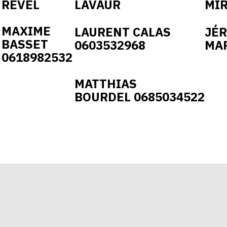
REVEL
LAVAUR
MI
MAXIME
LAURENT CALAS
JÉ
BASSET
0603532968
MA
0618982532
MATTHIAS
BOURDEL
0685034522