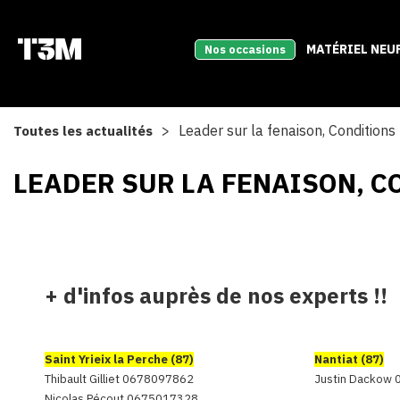
MATÉRIEL NEU
Nos occasions
Leader sur la fenaison, Conditi
Toutes les actualités
LEADER SUR LA FENAISON, 
+ d'infos auprès de nos experts !!
Saint Yrieix la Perche (87)
Nantiat (87)
Thibault Gilliet 0678097862
Justin Dackow
Nicolas Pécout 0675017328