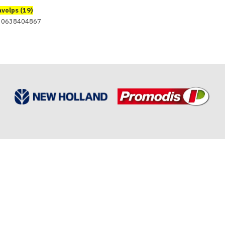
avolps (19)
u 0638404867