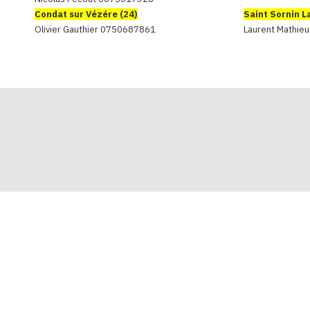
Condat sur Vézére (24)
Saint Sornin L
Olivier Gauthier 0750687861
Laurent Mathie